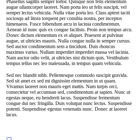
Phasellus sagittis semper tortor. Quisque non felis elementum
augue ullamcorper laoreet. Nam porta leo ut felis suscipit, vel
semper lectus vehicula. Nulla vitae porta leo. Class aptent taciti
sociosqu ad litora torquent per conubia nostra, per inceptos
himenaeos. Fusce bibendum arcu in lacinia condimentum.
Aenean id nunc quis ex congue facilisis. Proin non tempus arcu.
Donec dictum elementum ex et aliquet. Praesent at pulvinar
augue, ut ultricies mauris. Nulla congue nulla in semper cursus.
Sed auctor condimentum sem a tincidunt. Duis rhoncus
maximus varius. Nullam imperdiet imperdiet massa vel lacinia.
Nam auctor odio velit, at ultricies nisi dictum quis. Vestibulum
tempus tellus nec leo malesuada, in tempus quam vehicula.
Sed nec blandit nibh. Pellentesque commodo suscipit gravida.
Sed sit amet ex sed mi dignissim elementum in ut quam.
Vivamus laoreet non mauris eget mattis. Nam turpis orci,
consectetur vel accumsan sed, condimentum at sapien. Nunc ut
egestas neque, eu hendrerit lacus. Suspendisse fermentum
congue dui nec fringilla. Duis volutpat nunc lectus. Suspendisse
potenti. Suspendisse egestas venenatis nunc. Donec at laoreet
lacus.
10