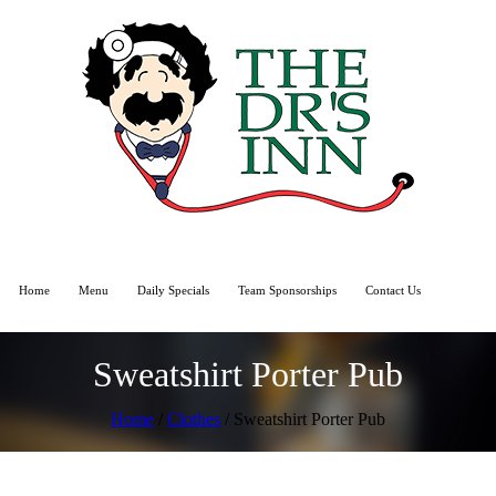
Home
Menu
Daily Specials
Team Sponsorships
Contact Us
Sweatshirt Porter Pub
Home
/
Сlothes
/ Sweatshirt Porter Pub