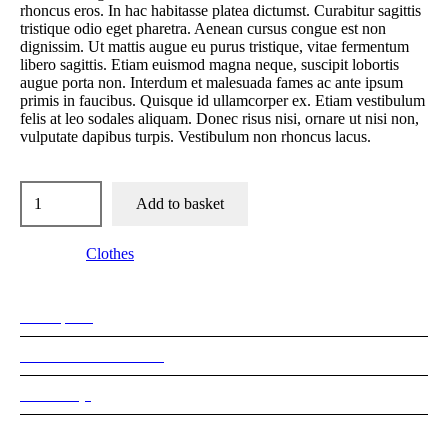
rhoncus eros. In hac habitasse platea dictumst. Curabitur sagittis
tristique odio eget pharetra. Aenean cursus congue est non
dignissim. Ut mattis augue eu purus tristique, vitae fermentum
libero sagittis. Etiam euismod magna neque, suscipit lobortis
augue porta non. Interdum et malesuada fames ac ante ipsum
primis in faucibus. Quisque id ullamcorper ex. Etiam vestibulum
felis at leo sodales aliquam. Donec risus nisi, ornare ut nisi non,
vulputate dapibus turpis. Vestibulum non rhoncus lacus.
Add to basket
Category:
Сlothes
Description
Additional information
Reviews (0)