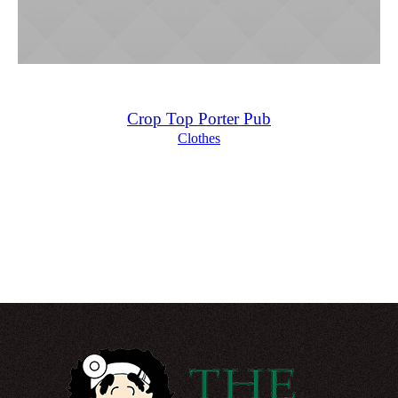
Crop Top Porter Pub
Сlothes
£
55.00